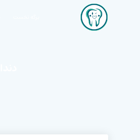
برگه نخست
د
دندا