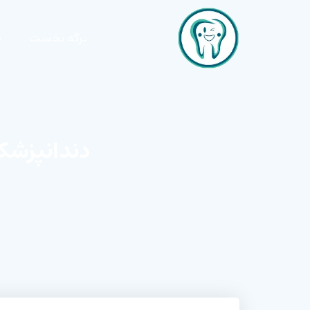
برگه نخست
د
دندانپزشک