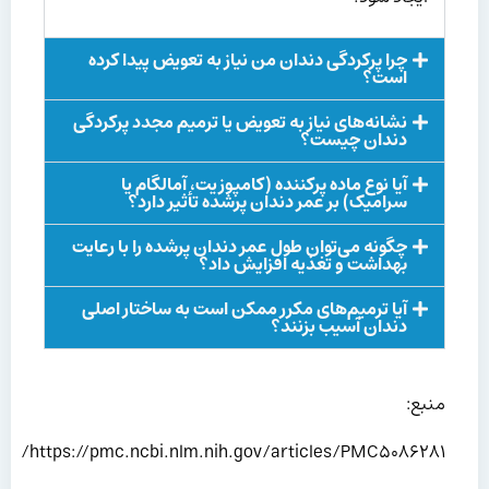
چرا پرکردگی دندان من نیاز به تعویض پیدا کرده
است؟
نشانه‌های نیاز به تعویض یا ترمیم مجدد پرکردگی
دندان چیست؟
آیا نوع ماده پرکننده (کامپوزیت، آمالگام یا
سرامیک) بر عمر دندان پرشده تأثیر دارد؟
چگونه می‌توان طول عمر دندان پرشده را با رعایت
بهداشت و تغذیه افزایش داد؟
آیا ترمیم‌های مکرر ممکن است به ساختار اصلی
دندان آسیب بزنند؟
منبع:
https://pmc.ncbi.nlm.nih.gov/articles/PMC5086281/