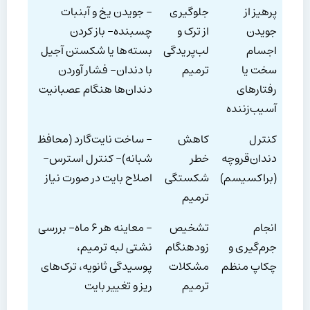
پرهیز از
جلوگیری
– جویدن یخ و آبنبات
جویدن
از ترک و
چسبنده- باز کردن
اجسام
لب‌پریدگی
بسته‌ها یا شکستن آجیل
سخت یا
ترمیم
با دندان- فشار آوردن
رفتارهای
دندان‌ها هنگام عصبانیت
آسیب‌زننده
کنترل
کاهش
– ساخت نایت‌گارد (محافظ
دندان‌قروچه
خطر
شبانه)- کنترل استرس-
(براکسیسم)
شکستگی
اصلاح بایت در صورت نیاز
ترمیم
انجام
تشخیص
– معاینه هر ۶ ماه- بررسی
جرم‌گیری و
زودهنگام
نشتی لبه ترمیم،
چکاپ منظم
مشکلات
پوسیدگی ثانویه، ترک‌های
ترمیم
ریز و تغییر بایت