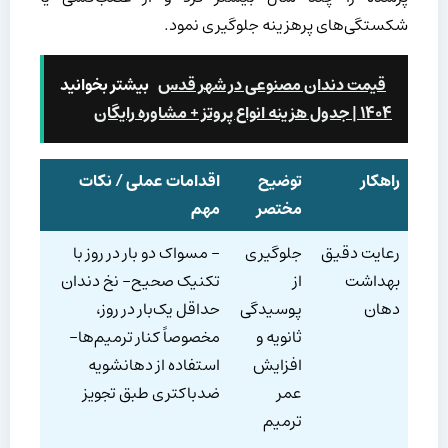
شکستگی‌های پرهزینه جلوگیری نمود.
قیمت دندان مصنوعی در شهر قدس
بیشتر بخوانید
۱۴۰۴ | جدول هزینه انواع پروتز + مشاوره رایگان
راهکار
توضیح
اقدامات عملی / نکات
مختصر
مهم
رعایت دقیق
جلوگیری
– مسواک دو بار در روز با
بهداشت
از
تکنیک صحیح- نخ دندان
دهان
پوسیدگی
حداقل یک‌بار در روز،
ثانویه و
مخصوصاً کنار ترمیم‌ها-
افزایش
استفاده از دهانشویه
عمر
ضدباکتری طبق تجویز
ترمیم