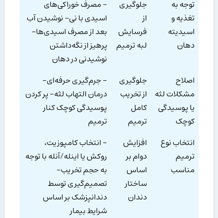
توجه به
جلوگیری
– مصرف خوراکی‌های
تغذیه و
از
اسیدی با نی- نوشیدن آب
اسیدیته
فرسایش
بعد از مصرف اسیدی‌ها-
دهان
لبه ترمیم
پرهیز از نگه‌داشتن
نوشیدنی در دهان
اصلاح
جلوگیری
– جرم‌گیری حرفه‌ای-
مشکلات لثه
از تخریب
درمان التهاب لثه- پر کردن
یا پوسیدگی
کامل
پوسیدگی کوچک کنار
کوچک
ترمیم
ترمیم
انتخاب نوع
افزایش
– انتخاب کامپوزیت،
ترمیم
دوام بر
روکش یا اینله/آنله با توجه
مناسب
اساس
به حجم تخریب-
ساختار
تصمیم‌گیری توسط
دندان
دندانپزشک بر اساس
شرایط بیمار